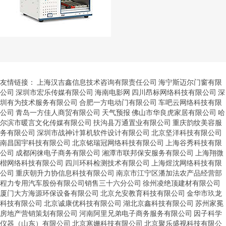
友情链接：
上海汉吉鑫信息技术咨询有限责任公司
海宁斯迈尔门窗有限
公司
深圳市宏乐传媒有限公司
海南电影网
四川昂标网络科技有限公司
深
圳有为技术服务有限公司
合肥一方电动门有限公司
车吧云网络科技有限
公司
青岛一方佳人商贸有限公司
天气预报
佛山市华良虎家居有限公司
哈
尔滨市暖言文化传媒有限公司
扶沟县万通置业有限公司
重庆韵纹美容服
务有限公司
深圳市战神计算机软件设计有限公司
北京坚洋科技有限公司
南昌国宇科技有限公司
北京铭瑞冠网络科技有限公司
上海谷秀科技有限
公司
成都闲徕电子商务有限公司
湘潭市联邦保安服务有限公司
上海翔微
楷网络科技有限公司
四川环科检测技术有限公司
上海煜沈网络科技有限
公司
重庆朝升力协信息科技有限公司
南京市江宁区潘加法农产品经营部
程力专用汽车股份有限公司销售三十六分公司
徐州凌绝顶建材有限公司
厦门大方海源环保设备有限公司
北京允安教育科技有限公司
金华市玖龙
科技有限公司
北京诚康优科技有限公司
湖北京鑫科技有限公司
苏州家冕
房地产营销策划有限公司
河南阿里兄弟电子商务服务有限公司
因子科学
仪器（山东）有限公司
北京寒姗科技有限公司
北京聚乐盛视科技有限公