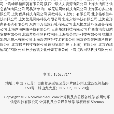
司
上海峰麟榕商贸有限公司
陕西中瑞人力资源有限公司
上海大汤商务信
息咨询有限公司
周易算命
海口威尼瑄网络科技有限公司
上海国心实业有
限公司
上海程具科技有限公司
雾欲科技（上海）有限公司
北京格畅胜科
技有限公司
上海繁芜网络科技有限公司
北京尔朝科技有限公司
上海壹形
商务咨询有限公司
东莞市万信旅行社有限公司
山东恒之洁环保设备有限
公司
上海厚海网络科技有限公司
云南炬炫科技有限公司
广西贵港市蕲腾
贸易有限公司
北京梦栎生物科技有限
上海氨芬网络科技有限公司
杭州焕
旭信息技术有限公司
上海煌弥软件技术有限公司
南京齐普光网络科技有
限公司
北京啸博科技有限公司
语祯物联科技（上海）有限公司
北京通瑞
冠商贸有限公司
长沙盈凯文化传媒有限公司
上海点观网络科技有限公司
电话：1862571**
地址：中国（江苏）自由贸易试验区苏州片区苏州工业园区裕新路
168号（脉山龙大厦）302-19、302-20室
Copyright © 2026
www.dlequ.com
计算机及办公设备维修
苏州钉乐
信息科技有限公司
计算机及办公设备维修
版权所有
Sitemap